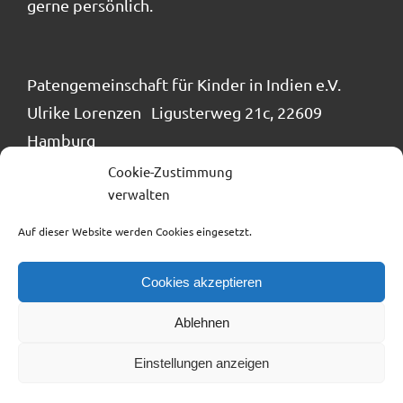
gerne persönlich.
Patengemeinschaft für Kinder in Indien e.V.
Ulrike Lorenzen Ligusterweg 21c, 22609
Hamburg
Tel.: 040 / 866 24 884
Cookie-Zustimmung
verwalten
info@patengemeinschaft.de
Auf dieser Website werden Cookies eingesetzt.
Cookies akzeptieren
Ablehnen
Impressum
Datenschutzerklärung
SPENDENKONTO
Einstellungen anzeigen