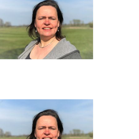
Patenschaften
Ausbildung & Studium
Kinderorthopädie
Der Verein
Kontakt
FAQ
Projekte