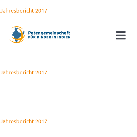
Zum
Jahresbericht 2017
Inhalt
springen
Tog
Navi
Aktuelles
Jahresbericht 2017
Patenschaften
Ausbildung & Studium
Kinderorthopädie
Jahresbericht 2017