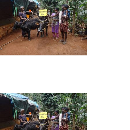
Patenschaften
Ausbildung & Studium
Kinderorthopädie
Der Verein
Kontakt
FAQ
Projekte