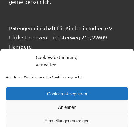
gerne persönlich.
Patengemeinschaft für Kinder in Indien e.V.
Ulrike Lorenzen Ligusterweg 21c, 22609
Hamburg
Tel.: 040 / 866 24 884
Cookie-Zustimmung
verwalten
info@patengemeinschaft.de
Auf dieser Website werden Cookies eingesetzt.
Cookies akzeptieren
Ablehnen
Impressum
Datenschutzerklärung
SPENDENKONTO
Einstellungen anzeigen