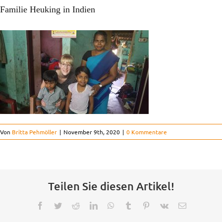
Ausbildung & Studium
Familie Heuking in Indien
Kinderorthopädie
Der Verein
Kontakt
Von
Britta Pehmöller
|
November 9th, 2020
|
0 Kommentare
FAQ
Projekte
Teilen Sie diesen Artikel!
Facebook
Twitter
Reddit
LinkedIn
WhatsApp
Tumblr
Pinterest
Vk
E-
Mail