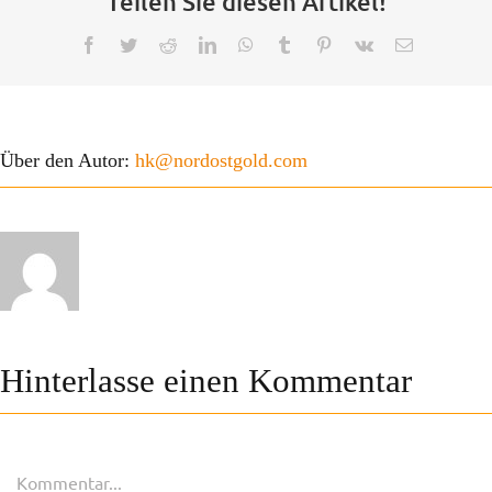
Teilen Sie diesen Artikel!
Facebook
Twitter
Reddit
LinkedIn
WhatsApp
Tumblr
Pinterest
Vk
E-
Mail
Über den Autor:
hk@nordostgold.com
Hinterlasse einen Kommentar
Kommentar