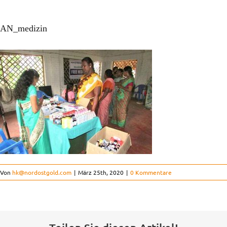
Ausbildung & Studium
AN_medizin
Kinderorthopädie
Der Verein
Kontakt
FAQ
Von
hk@nordostgold.com
|
März 25th, 2020
|
0 Kommentare
Projekte