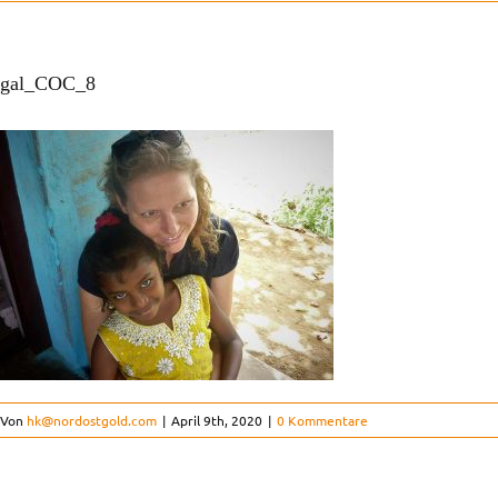
Patenschaften
Ausbildung & Studium
gal_COC_8
Kinderorthopädie
Der Verein
Kontakt
FAQ
Von
hk@nordostgold.com
|
April 9th, 2020
|
0 Kommentare
Projekte