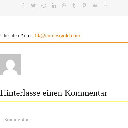
Facebook
Twitter
Reddit
LinkedIn
WhatsApp
Tumblr
Pinterest
Vk
E-
Mail
Über den Autor:
hk@nordostgold.com
Hinterlasse einen Kommentar
Kommentar