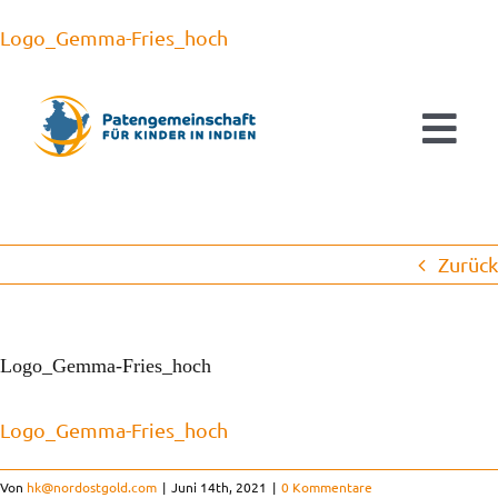
Zum
Logo_Gemma-Fries_hoch
Inhalt
springen
Tog
Navi
Aktuelles
Zurück
Patenschaften
Ausbildung & Studium
Logo_Gemma-Fries_hoch
Logo_Gemma-Fries_hoch
Kinderorthopädie
Von
hk@nordostgold.com
|
Juni 14th, 2021
|
0 Kommentare