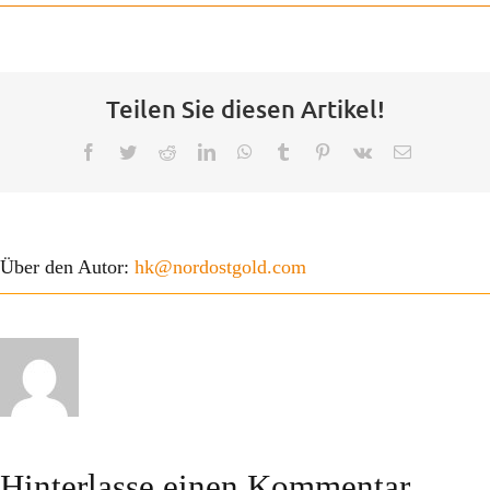
Der Verein
Kontakt
Teilen Sie diesen Artikel!
FAQ
Facebook
Twitter
Reddit
LinkedIn
WhatsApp
Tumblr
Pinterest
Vk
E-
Mail
Projekte
Über den Autor:
hk@nordostgold.com
Hinterlasse einen Kommentar