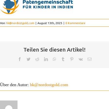
Der Verein
Von
hk@nordostgold.com
|
August 13th, 2025
|
0 Kommentare
Kontakt
FAQ
Teilen Sie diesen Artikel!
Facebook
Twitter
Reddit
LinkedIn
WhatsApp
Tumblr
Pinterest
Vk
E-
Projekte
Mail
Über den Autor:
hk@nordostgold.com