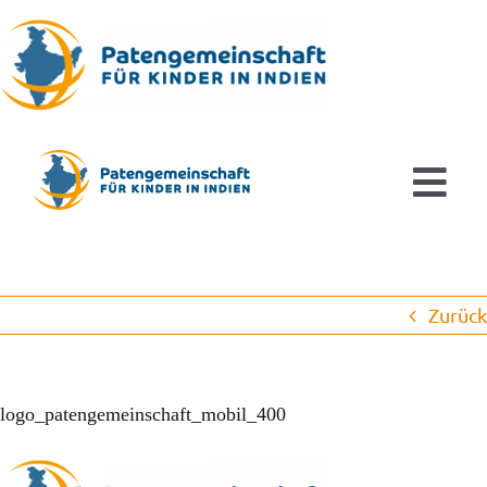
Zum
Inhalt
springen
Tog
Navi
Aktuelles
Zurück
Patenschaften
Ausbildung & Studium
logo_patengemeinschaft_mobil_400
Kinderorthopädie