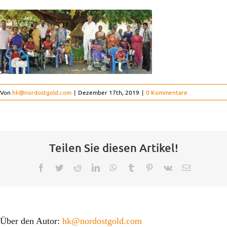
Kinderorthopädie
Der Verein
Kontakt
Von
hk@nordostgold.com
|
Dezember 17th, 2019
|
0 Kommentare
FAQ
Teilen Sie diesen Artikel!
Projekte
Facebook
Twitter
Reddit
LinkedIn
WhatsApp
Tumblr
Pinterest
Vk
E-
Mail
Über den Autor:
hk@nordostgold.com