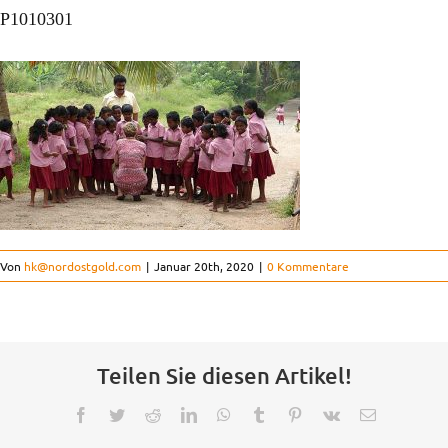
Ausbildung & Studium
P1010301
Kinderorthopädie
Der Verein
Kontakt
Von
hk@nordostgold.com
|
Januar 20th, 2020
|
0 Kommentare
FAQ
Projekte
Teilen Sie diesen Artikel!
Facebook
Twitter
Reddit
LinkedIn
WhatsApp
Tumblr
Pinterest
Vk
E-
Mail