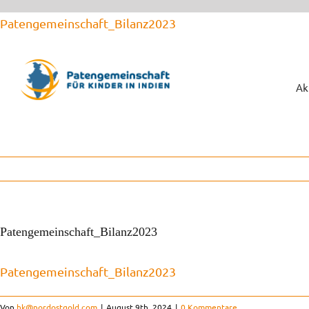
Zum
Patengemeinschaft_Bilanz2023
Inhalt
springen
Ak
Patengemeinschaft_Bilanz2023
Patengemeinschaft_Bilanz2023
Von
hk@nordostgold.com
|
August 9th, 2024
|
0 Kommentare