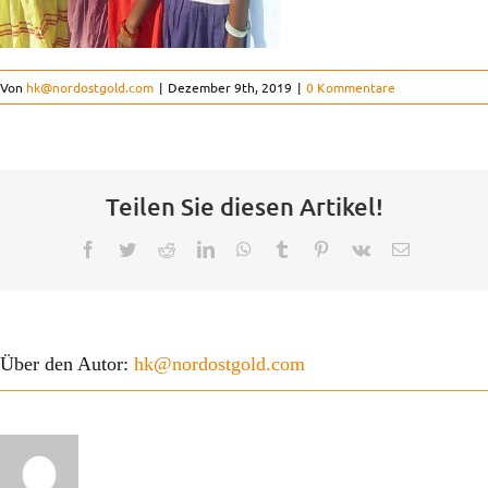
Projekte
Von
hk@nordostgold.com
|
Dezember 9th, 2019
|
0 Kommentare
Teilen Sie diesen Artikel!
Facebook
Twitter
Reddit
LinkedIn
WhatsApp
Tumblr
Pinterest
Vk
E-
Mail
Über den Autor:
hk@nordostgold.com