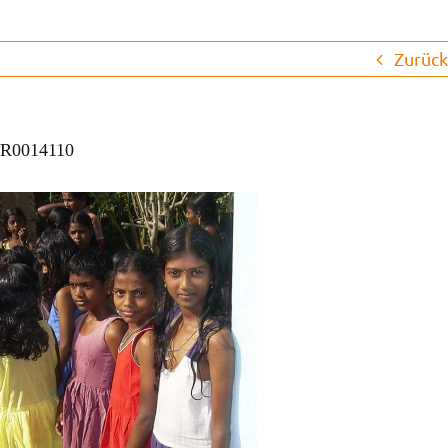
Aktuelles
Zurück
Patenschaften
Ausbildung & Studium
R0014110
Kinderorthopädie
Der Verein
Kontakt
FAQ