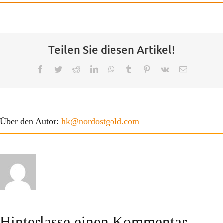
Der Verein
Kontakt
Teilen Sie diesen Artikel!
FAQ
Facebook
Twitter
Reddit
LinkedIn
WhatsApp
Tumblr
Pinterest
Vk
E-
Mail
Projekte
Über den Autor:
hk@nordostgold.com
Hinterlasse einen Kommentar