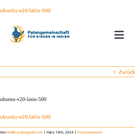
Zum
ubuntu-v20-latin-500
Inhalt
springen
Tog
Navi
Aktuelles
Zurück
Patenschaften
Ausbildung & Studium
ubuntu-v20-latin-500
ubuntu-v20-latin-500
Kinderorthopädie
Von
hk@nordostgold.com
|
März 19th, 2024
|
0 Kommentare