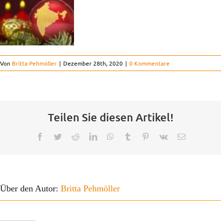
Kinderorthopädie
Der Verein
Von
Britta Pehmöller
|
Dezember 28th, 2020
|
0 Kommentare
Kontakt
FAQ
Teilen Sie diesen Artikel!
Projekte
Facebook
Twitter
Reddit
LinkedIn
WhatsApp
Tumblr
Pinterest
Vk
E-
Mail
Über den Autor:
Britta Pehmöller