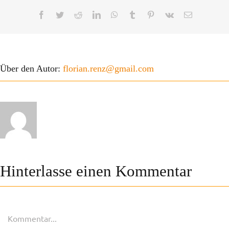
Facebook
Twitter
Reddit
LinkedIn
WhatsApp
Tumblr
Pinterest
Vk
E-
Mail
Über den Autor:
florian.renz@gmail.com
Hinterlasse einen Kommentar
Kommentar