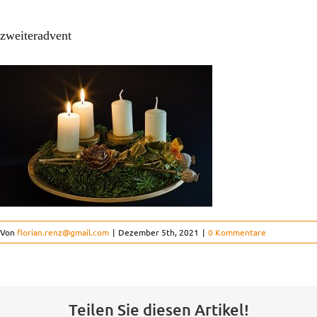
Ausbildung & Studium
zweiteradvent
Kinderorthopädie
Der Verein
Kontakt
FAQ
Von
florian.renz@gmail.com
|
Dezember 5th, 2021
|
0 Kommentare
Projekte
Teilen Sie diesen Artikel!